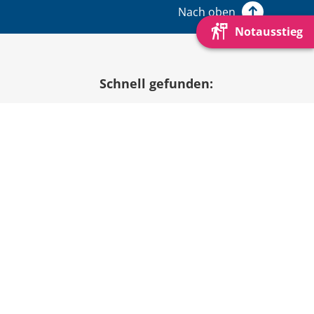
Nach oben
Notausstieg
Schnell gefunden:
Beratung & Begleitung
Online-Beratung
Spuren Im Netz
Mitglied werden
KIK NF