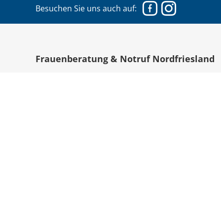
Facebook
Instagram
Besuchen Sie uns auch auf:
Frauenberatung & Notruf Nordfriesland
Unser Hilfeangebot richtet sich an Mädchen
Daneben können auch Angehörige, Unterstütz
in Anspruch nehmen.
Mitgliedschaften: