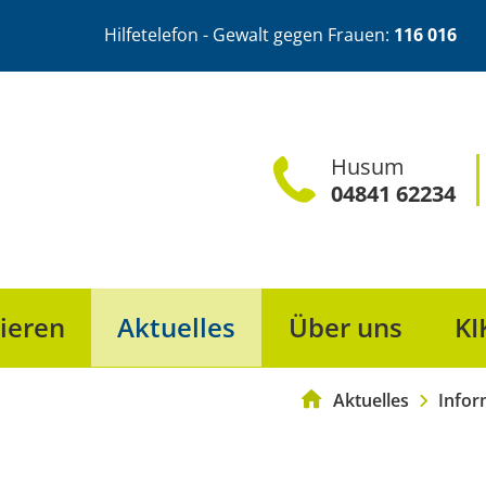
Hilfetelefon - Gewalt gegen Frauen:
116 016
Husum
04841 62234
ieren
Aktuelles
Über uns
KI
Frauenberatung & 
Aktuelles
Infor