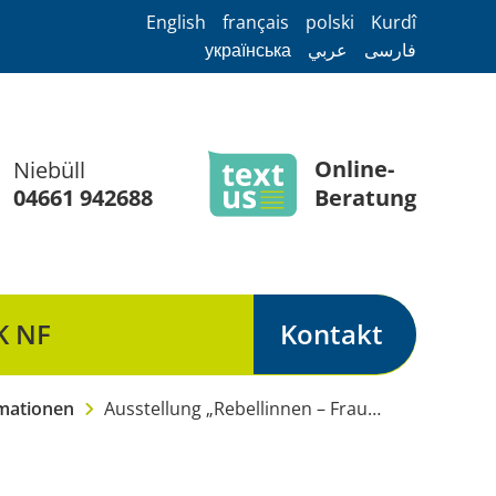
English
français
polski
Kurdî
українська
عربي
فارسی
Online-
Niebüll
04661 942688
Beratung
K NF
Kontakt
Notruf Nordfriesland
mationen
Ausstellung „Rebellinnen – Frauen verändern die Welt“