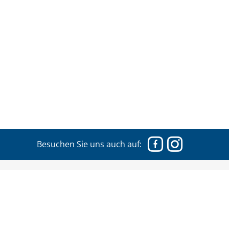
Facebook
Instagram
Besuchen Sie uns auch auf:
Frauenberatung & Notruf Nordfriesland
Unser Hilfeangebot richtet sich an Mädchen