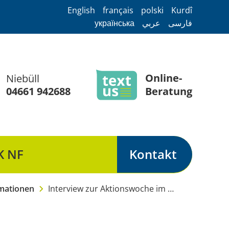
English
français
polski
Kurdî
українська
عربي
فارسی
Online-
Niebüll
04661 942688
Beratung
K NF
Kontakt
Notruf Nordfriesland
mationen
Interview zur Aktionswoche im Rahmen des Internationalen Tages gegen Gewalt an Frauen