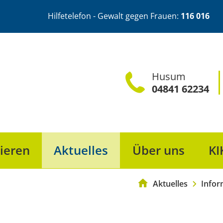
Hilfetelefon - Gewalt gegen Frauen:
116 016
Husum
04841 62234
ieren
Aktuelles
Über uns
KI
Frauenberatung & 
Aktuelles
Infor