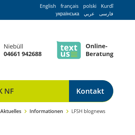
English
français
polski
Kurdî
українська
عربي
فارسی
Online-
Niebüll
04661 942688
Beratung
K NF
Kontakt
Frauenberatung & Notruf Nordfriesland
Aktuelles
Informationen
LFSH blognews