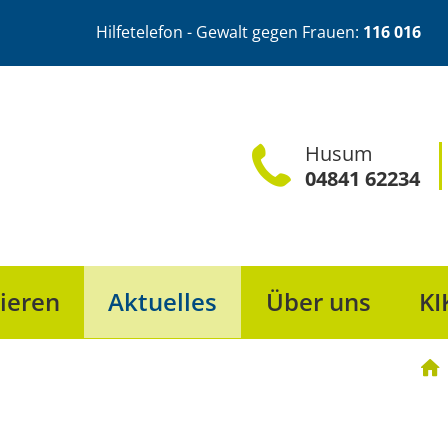
Hilfetelefon - Gewalt gegen Frauen:
116 016
Husum
04841 62234
ieren
Aktuelles
Über uns
KI