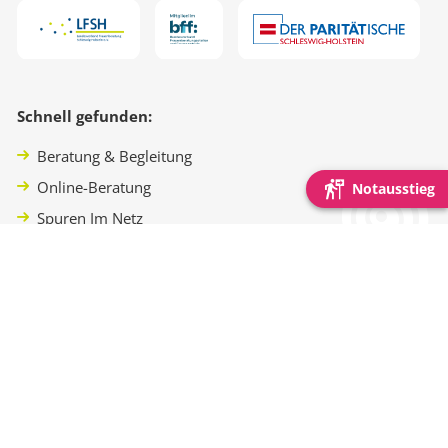
Schnell gefunden:
Beratung & Begleitung
Online-Beratung
Notausstieg
Spuren Im Netz
Mitglied werden
KIK NF
Datenschutz
Impressum
Kontakt
©2026 Frauenberatung & Notruf Nordfriesland
webdesign von pixlscript